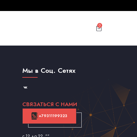
0
Мы в Соц. Сетях
СВЯЗАТЬСЯ С НАМИ
+79311199323
с 12 до 22
, ""