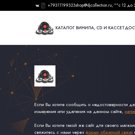
+79311199323
shop@djcollection.ru
, ""
с 12 до 
КАТАЛОГ ВИНИЛА, CD И КАССЕТ
ДОС
Если Вы хотите сообщить о недостоверности д
изменения или удаления на данном сайте,
напи
Если Вы хотите такой же сайт для своего магаз
свяжитесь с нами через
форму обратной связи
н