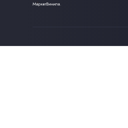
МаркетВинила.