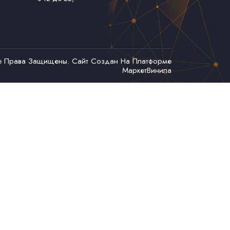
се Права Защищены. Сайт Создан На Платформе
МаркетВинила