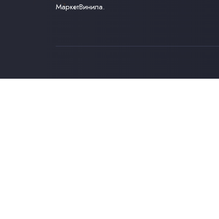
МаркетВинила.