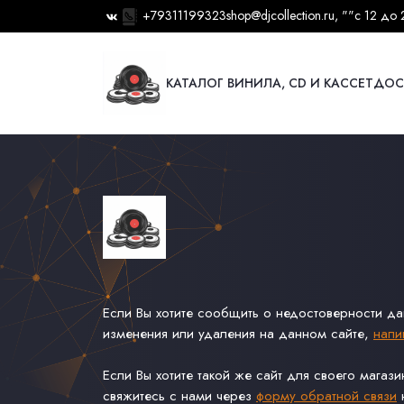
+79311199323
shop@djcollection.ru
, ""
с 12 до 
КАТАЛОГ ВИНИЛА, CD И КАССЕТ
ДОС
Если Вы хотите сообщить о недостоверности д
изменения или удаления на данном сайте,
напи
Если Вы хотите такой же сайт для своего магаз
свяжитесь с нами через
форму обратной связи
н