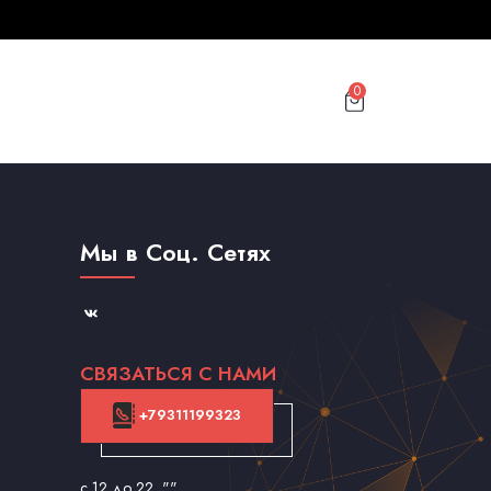
0
Мы в Соц. Сетях
СВЯЗАТЬСЯ С НАМИ
+79311199323
с 12 до 22
, ""