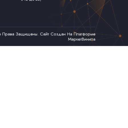
се Права Защищены. Сайт Создан На Платформе
МаркетВинила