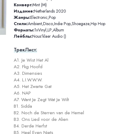
Конверт:
Mint (M)
Издание:
Netherlands 2020
Жанры:
Electronic
,
Pop
Стили:
Ambient
,
Disco
,
Indie Pop
,
Shoegaze
,
Hip Hop
Форматы:
1xVinyl
,
LP
,
Album
Лейблы:
Nous'klaer Audio ()
ТрекЛист:
A1. Je Wist Het Al
A2. Fkg Hoofd
A3. Dimensies
A4. L.I.W.W.W.
A5. Het Zwarte Gat
A6. NAP
A7. Want Je Zegt Wat Je Wilt
B1. Sidda
B2. Noch de Sterren van de Hemel
B3. Ons Lied voor de Alien
B4. Derde Herfst
B5. Heel Even Niets