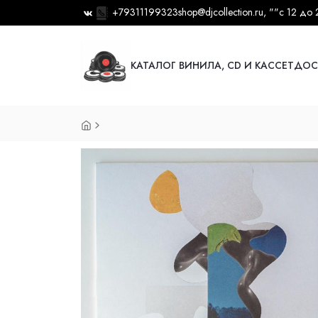
+79311199323
shop@djcollection.ru
, ""
с 12 до 
КАТАЛОГ ВИНИЛА, CD И КАССЕТ
ДОС