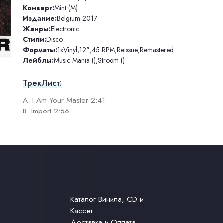
Конверт:
Mint (M)
Издание:
Belgium 2017
Жанры:
Electronic
Стили:
Disco
Форматы:
1xVinyl
,
12"
,
45 RPM
,
Reissue
,
Remastered
Лейблы:
Music Mania ()
,
Stroom ()
ТрекЛист:
A. I Am Your Master 2:41
B. Import 2:56
Каталог Винила, CD и
Кассет
Доставка и Оплата