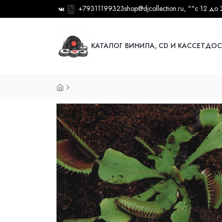
+79311199323
shop@djcollection.ru
, ""
с 12 до 
КАТАЛОГ ВИНИЛА, CD И КАССЕТ
ДОС