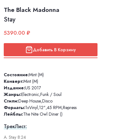
The Black Madonna
Stay
5390.00 ₽
Добавить В Корзину
Состояние:
Mint (M)
Конверт:
Mint (M)
Издание:
US 2017
Жанры:
Electronic
,
Funk / Soul
Стили:
Deep House
,
Disco
Форматы:
1xVinyl
,
12"
,
45 RPM
,
Repress
Лейблы:
The Nite Owl Diner ()
ТрекЛист:
A. Stay 8:24