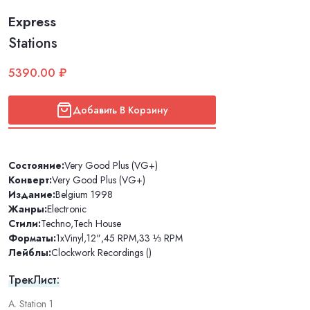
Express
Stations
5390.00 ₽
Добавить В Корзину
Состояние:
Very Good Plus (VG+)
Конверт:
Very Good Plus (VG+)
Издание:
Belgium 1998
Жанры:
Electronic
Стили:
Techno
,
Tech House
Форматы:
1xVinyl
,
12"
,
45 RPM
,
33 ⅓ RPM
Лейблы:
Clockwork Recordings ()
ТрекЛист:
A. Station 1