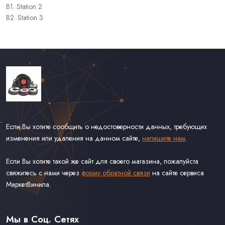
B1. Station 2
B2. Station 3
Если Вы хотите сообщить о недостоверности данных, требующих
изменения или удаления на данном сайте,
напишите нам
.
Если Вы хотите такой же сайт для своего магазина, пожалуйста
свяжитесь с нами через
форму обратной связи
на сайте сервиса
МаркетВинила.
Каталог Винила, CD и Кассет
Доставка и Оплата
Мы в Соц. Сетях