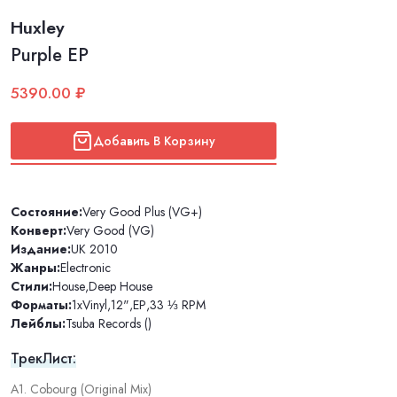
Huxley
Purple EP
5390.00 ₽
Добавить В Корзину
Состояние:
Very Good Plus (VG+)
Конверт:
Very Good (VG)
Издание:
UK 2010
Жанры:
Electronic
Стили:
House
,
Deep House
Форматы:
1xVinyl
,
12"
,
EP
,
33 ⅓ RPM
Лейблы:
Tsuba Records ()
ТрекЛист:
A1. Cobourg (Original Mix)