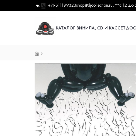
+79311199323
shop@djcollection.ru
, ""
с 12 до 
КАТАЛОГ ВИНИЛА, CD И КАССЕТ
ДОС