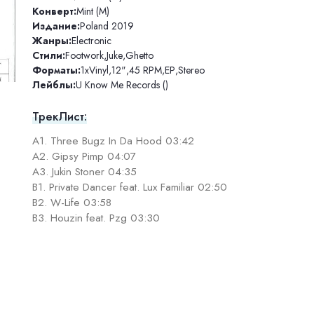
Конверт:
Mint (M)
Издание:
Poland 2019
Жанры:
Electronic
Стили:
Footwork
,
Juke
,
Ghetto
Форматы:
1xVinyl
,
12"
,
45 RPM
,
EP
,
Stereo
Лейблы:
U Know Me Records ()
ТрекЛист:
A1. Three Bugz In Da Hood 03:42
A2. Gipsy Pimp 04:07
A3. Jukin Stoner 04:35
B1. Private Dancer feat. Lux Familiar 02:50
B2. W-Life 03:58
B3. Houzin feat. Pzg 03:30