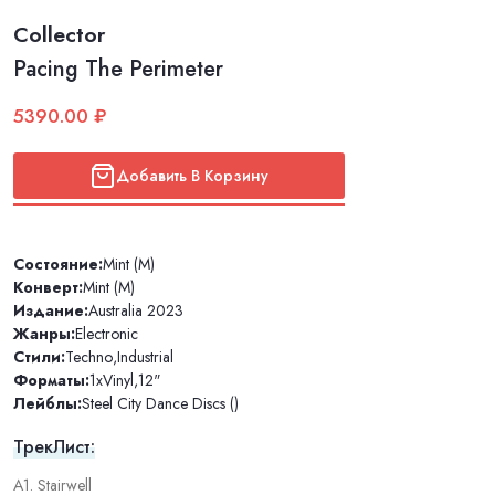
Collector
Pacing The Perimeter
5390.00 ₽
Добавить В Корзину
Состояние:
Mint (M)
Конверт:
Mint (M)
Издание:
Australia 2023
Жанры:
Electronic
Стили:
Techno
,
Industrial
Форматы:
1xVinyl
,
12"
Лейблы:
Steel City Dance Discs ()
ТрекЛист:
A1. Stairwell