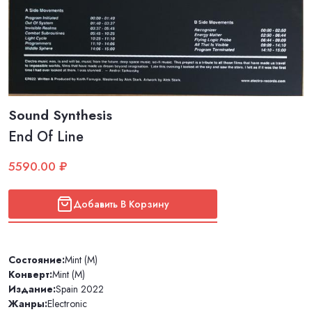
Sound Synthesis
End Of Line
5590.00 ₽
Добавить В Корзину
Состояние:
Mint (M)
Конверт:
Mint (M)
Издание:
Spain 2022
Жанры:
Electronic