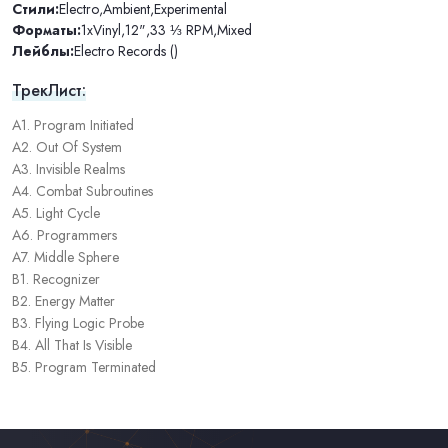
Стили:
Electro
,
Ambient
,
Experimental
Форматы:
1xVinyl
,
12"
,
33 ⅓ RPM
,
Mixed
Лейблы:
Electro Records ()
ТрекЛист:
A1. Program Initiated
A2. Out Of System
A3. Invisible Realms
A4. Combat Subroutines
A5. Light Cycle
A6. Programmers
A7. Middle Sphere
B1. Recognizer
B2. Energy Matter
B3. Flying Logic Probe
B4. All That Is Visible
B5. Program Terminated