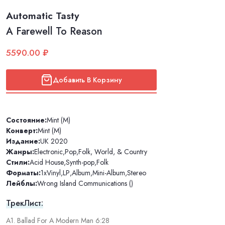
Automatic Tasty
A Farewell To Reason
5590.00 ₽
Добавить В Корзину
Состояние:
Mint (M)
Конверт:
Mint (M)
Издание:
UK 2020
Жанры:
Electronic
,
Pop
,
Folk, World, & Country
Стили:
Acid House
,
Synth-pop
,
Folk
Форматы:
1xVinyl
,
LP
,
Album
,
Mini-Album
,
Stereo
Лейблы:
Wrong Island Communications ()
ТрекЛист:
A1. Ballad For A Modern Man 6:28