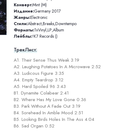
Конверт:
Mint (M)
Издание:
Germany 2017
Жанры:
Electronic
Стили:
Abstract
,
Breaks
,
Downtempo
Форматы:
1xVinyl
,
LP
,
Album
Лейблы:
!K7 Records ()
ТрекЛист:
A1. Their Sense Thus Weak 3:19
A2. Laughing Potatoes In A Microwave 2:52
A3. Ludicous Figure 3:35
A4. Empty Teardrop 3:12
A5. Hard Spoiled 96 3:43
B1. Dynamite Colabear 2:41
B2. Where Has My Love Gone 0:36
B3. Park Without A Fade Out 3:19
B4. Sorehead In Amble Mood 2:51
B5. Looking Birds Holes In The Ass 4:04
B6. Sad Organ 0:52