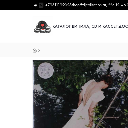
+79311199323
shop@djcollection.ru
, ""
с 12 до 
КАТАЛОГ ВИНИЛА, CD И КАССЕТ
ДОС