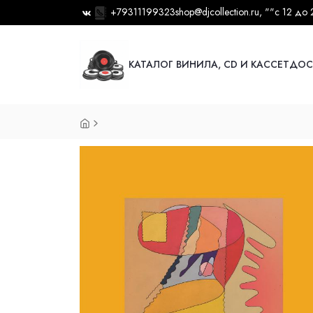
+79311199323
shop@djcollection.ru
, ""
с 12 до 
КАТАЛОГ ВИНИЛА, CD И КАССЕТ
ДОС