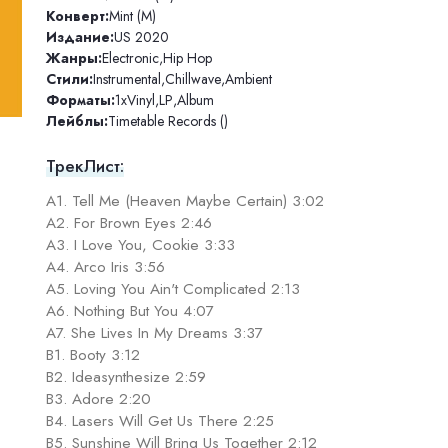
Конверт:
Mint (M)
Издание:
US 2020
Жанры:
Electronic
,
Hip Hop
Стили:
Instrumental
,
Chillwave
,
Ambient
Форматы:
1xVinyl
,
LP
,
Album
Лейблы:
Timetable Records ()
ТрекЛист:
A1. Tell Me (Heaven Maybe Certain) 3:02
A2. For Brown Eyes 2:46
A3. I Love You, Cookie 3:33
A4. Arco Iris 3:56
A5. Loving You Ain't Complicated 2:13
A6. Nothing But You 4:07
A7. She Lives In My Dreams 3:37
B1. Booty 3:12
B2. Ideasynthesize 2:59
B3. Adore 2:20
B4. Lasers Will Get Us There 2:25
B5. Sunshine Will Bring Us Together 2:12