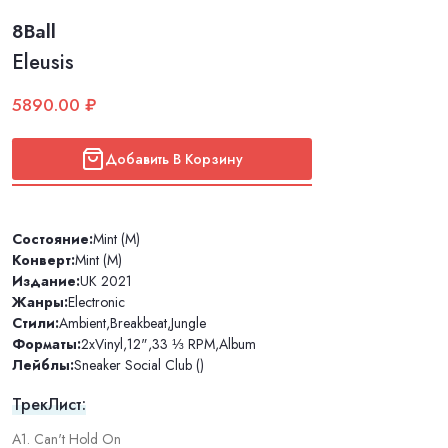
8Ball
Eleusis
5890.00 ₽
Добавить В Корзину
Состояние:
Mint (M)
Конверт:
Mint (M)
Издание:
UK 2021
Жанры:
Electronic
Стили:
Ambient
,
Breakbeat
,
Jungle
Форматы:
2xVinyl
,
12"
,
33 ⅓ RPM
,
Album
Лейблы:
Sneaker Social Club ()
ТрекЛист:
A1. Can't Hold On