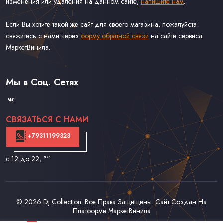
изменения или удаления на данном сайте,
напишите нам
.
Если Вы хотите такой же сайт для своего магазина, пожалуйста
свяжитесь с нами через
форму обратной связи
на сайте сервиса
МаркетВинила.
Каталог Винила, CD и Кассет
Доставка и Оплата
Мы в Соц. Сетях
Контакты
СВЯЗАТЬСЯ С НАМИ
+79311199323
с 12 до 22
, ""
© 2026
Dj Collection
. Все Права Защищены. Сайт Создан На
Платформе
МаркетВинила