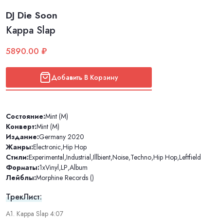
DJ Die Soon
Kappa Slap
5890.00 ₽
Добавить В Корзину
Состояние:
Mint (M)
Конверт:
Mint (M)
Издание:
Germany 2020
Жанры:
Electronic
,
Hip Hop
Стили:
Experimental
,
Industrial
,
Illbient
,
Noise
,
Techno
,
Hip Hop
,
Leftfield
Форматы:
1xVinyl
,
LP
,
Album
Лейблы:
Morphine Records ()
ТрекЛист:
A1. Kappa Slap 4:07