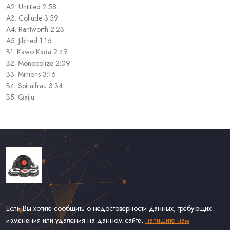
A2. Untitled 2:58
A3. Collude 3:59
A4. Rantworth 2:23
A5. Jibfred 1:16
B1. Kawo Kada 2:49
B2. Monopolize 2:09
B3. Minions 3:16
B4. Spiralfrau 3:34
B5. Qaiju
Если Вы хотите сообщить о недостоверности данных, требующих
изменения или удаления на данном сайте,
напишите нам
.