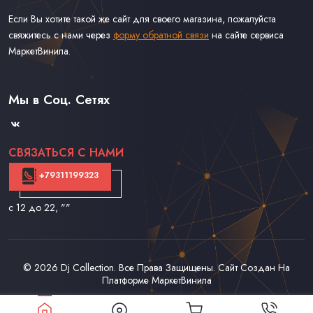
Если Вы хотите такой же сайт для своего магазина, пожалуйста
свяжитесь с нами через
форму обратной связи
на сайте сервиса
МаркетВинила.
Каталог Винила, CD и Кассет
Доставка и Оплата
Мы в Соц. Сетях
Контакты
СВЯЗАТЬСЯ С НАМИ
+79311199323
с 12 до 22
, ""
© 2026
Dj Collection
. Все Права Защищены. Сайт Создан На
Платформе
МаркетВинила