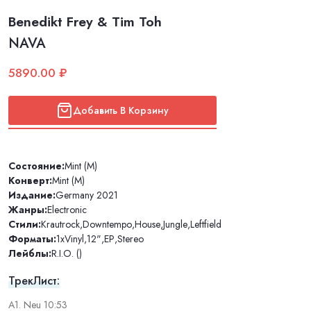
Benedikt Frey & Tim Toh
NAVA
5890.00 ₽
Добавить В Корзину
Состояние:
Mint (M)
Конверт:
Mint (M)
Издание:
Germany 2021
Жанры:
Electronic
Стили:
Krautrock
,
Downtempo
,
House
,
Jungle
,
Leftfield
Форматы:
1xVinyl
,
12"
,
EP
,
Stereo
Лейблы:
R.I.O. ()
ТрекЛист:
A1. Neu 10:53