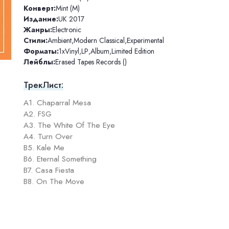
Конверт:
Mint (M)
Издание:
UK 2017
Жанры:
Electronic
Стили:
Ambient
,
Modern Classical
,
Experimental
Форматы:
1xVinyl
,
LP
,
Album
,
Limited Edition
Лейблы:
Erased Tapes Records ()
ТрекЛист:
A1. Chaparral Mesa
A2. FSG
A3. The White Of The Eye
A4. Turn Over
B5. Kale Me
B6. Eternal Something
B7. Casa Fiesta
B8. On The Move