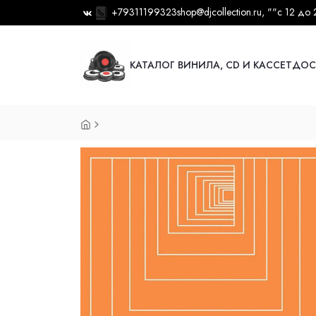
+79311199323
shop@djcollection.ru
, ""
с 12 до 
КАТАЛОГ ВИНИЛА, CD И КАССЕТ
ДОС