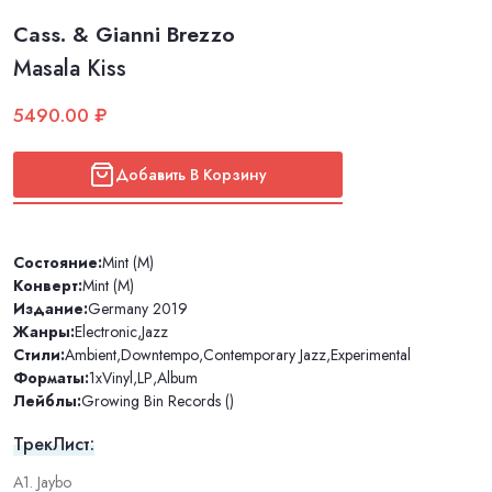
Cass. & Gianni Brezzo
Masala Kiss
5490.00 ₽
Добавить В Корзину
Состояние:
Mint (M)
Конверт:
Mint (M)
Издание:
Germany 2019
Жанры:
Electronic
,
Jazz
Стили:
Ambient
,
Downtempo
,
Contemporary Jazz
,
Experimental
Форматы:
1xVinyl
,
LP
,
Album
Лейблы:
Growing Bin Records ()
ТрекЛист:
A1. Jaybo