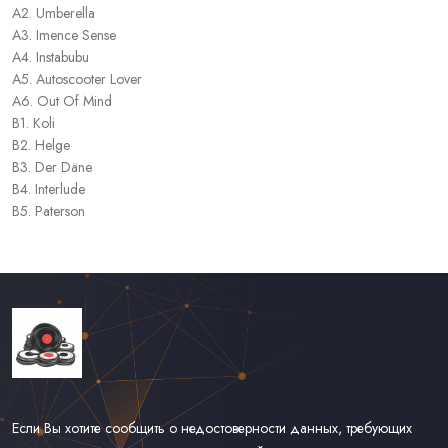
A2. Umberella
A3. Imence Sense
A4. Instabubu
A5. Autoscooter Lover
A6. Out Of Mind
B1. Koli
B2. Helge
B3. Der Däne
B4. Interlude
B5. Paterson
Если Вы хотите сообщить о недостоверности данных, требующих