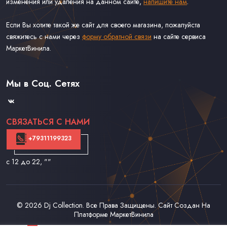
изменения или удаления на данном сайте,
напишите нам
.
Если Вы хотите такой же сайт для своего магазина, пожалуйста
свяжитесь с нами через
форму обратной связи
на сайте сервиса
МаркетВинила.
Каталог Винила, CD и Кассет
Доставка и Оплата
Мы в Соц. Сетях
Контакты
СВЯЗАТЬСЯ С НАМИ
+79311199323
с 12 до 22
, ""
© 2026
Dj Collection
. Все Права Защищены. Сайт Создан На
Платформе
МаркетВинила