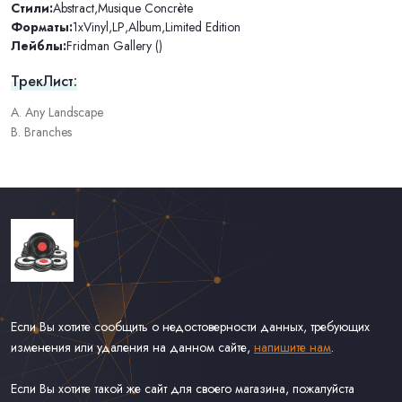
Стили:
Abstract
,
Musique Concrète
Форматы:
1xVinyl
,
LP
,
Album
,
Limited Edition
Лейблы:
Fridman Gallery ()
ТрекЛист:
A. Any Landscape
B. Branches
Если Вы хотите сообщить о недостоверности данных, требующих
изменения или удаления на данном сайте,
напишите нам
.
Если Вы хотите такой же сайт для своего магазина, пожалуйста