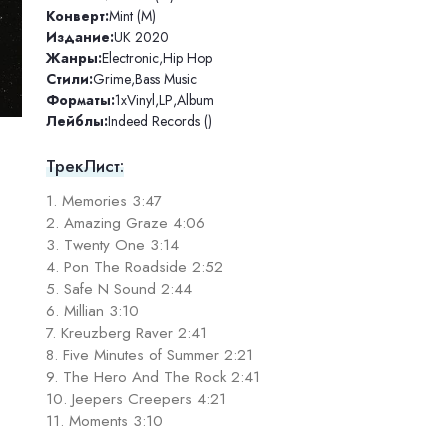
Конверт:
Mint (M)
Издание:
UK 2020
Жанры:
Electronic
,
Hip Hop
Стили:
Grime
,
Bass Music
Форматы:
1xVinyl
,
LP
,
Album
Лейблы:
Indeed Records ()
ТрекЛист:
1. Memories 3:47
2. Amazing Graze 4:06
3. Twenty One 3:14
4. Pon The Roadside 2:52
5. Safe N Sound 2:44
6. Millian 3:10
7. Kreuzberg Raver 2:41
8. Five Minutes of Summer 2:21
9. The Hero And The Rock 2:41
10. Jeepers Creepers 4:21
11. Moments 3:10