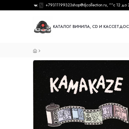
+79311199323
shop@djcollection.ru
, ""
с 12 до 
КАТАЛОГ ВИНИЛА, CD И КАССЕТ
ДОС