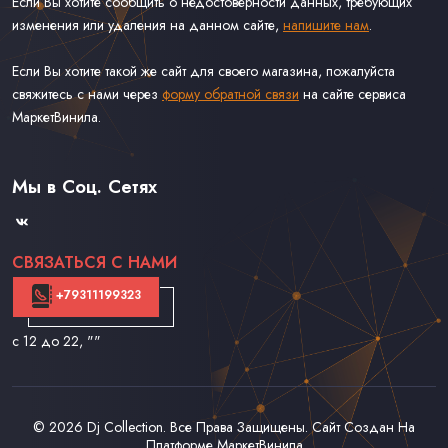
Если Вы хотите сообщить о недостоверности данных, требующих
изменения или удаления на данном сайте,
напишите нам
.
Если Вы хотите такой же сайт для своего магазина, пожалуйста
свяжитесь с нами через
форму обратной связи
на сайте сервиса
МаркетВинила.
Каталог Винила, CD и Кассет
Доставка и Оплата
Мы в Соц. Сетях
Контакты
СВЯЗАТЬСЯ С НАМИ
+79311199323
с 12 до 22
, ""
© 2026
Dj Collection
. Все Права Защищены. Сайт Создан На
Платформе
МаркетВинила