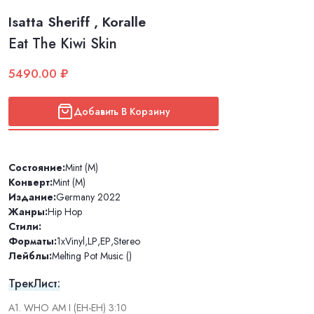
Isatta Sheriff , Koralle
Eat The Kiwi Skin
5490.00 ₽
Добавить В Корзину
Состояние:
Mint (M)
Конверт:
Mint (M)
Издание:
Germany 2022
Жанры:
Hip Hop
Стили:
Форматы:
1xVinyl
,
LP
,
EP
,
Stereo
Лейблы:
Melting Pot Music ()
ТрекЛист:
A1. WHO AM I (EH-EH) 3:10