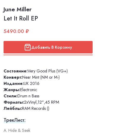
June Miller
Let It Roll EP
5490.00 ₽
Добавить В Корзину
Состояние:
Very Good Plus (VG+)
Конверт:
Near Mint (NM or M-)
Издание:
UK 2016
Жанры:
Electronic
Стили:
Drum n Bass
Форматы:
2xVinyl
,
12"
,
45 RPM
Лейблы:
RAM Records ()
ТрекЛист:
A. Hide & Seek