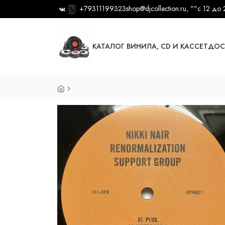
+79311199323
shop@djcollection.ru
, ""
с 12 до 
КАТАЛОГ ВИНИЛА, CD И КАССЕТ
ДОС