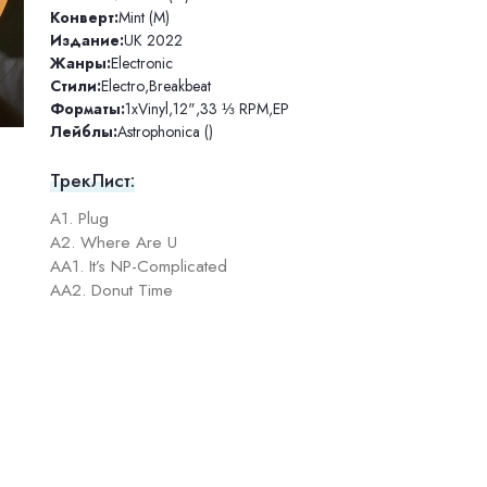
Конверт:
Mint (M)
Издание:
UK 2022
Жанры:
Electronic
Стили:
Electro
,
Breakbeat
Форматы:
1xVinyl
,
12"
,
33 ⅓ RPM
,
EP
Лейблы:
Astrophonica ()
ТрекЛист:
A1. Plug
A2. Where Are U
AA1. It’s NP-Complicated
AA2. Donut Time