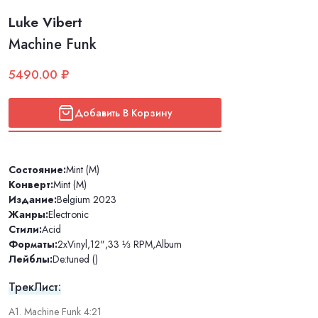
Luke Vibert
Machine Funk
5490.00 ₽
Добавить В Корзину
Состояние:
Mint (M)
Конверт:
Mint (M)
Издание:
Belgium 2023
Жанры:
Electronic
Стили:
Acid
Форматы:
2xVinyl
,
12"
,
33 ⅓ RPM
,
Album
Лейблы:
De:tuned ()
ТрекЛист:
A1. Machine Funk 4:21