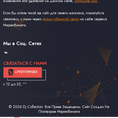
изменения или удаления на данном сайте,
напишите нам
.
Если Вы хотите такой же сайт для своего магазина, пожалуйста
свяжитесь с нами через
форму обратной связи
на сайте сервиса
МаркетВинила.
Каталог Винила, CD и Кассет
Доставка и Оплата
Мы в Соц. Сетях
Контакты
СВЯЗАТЬСЯ С НАМИ
+79311199323
с 12 до 22
, ""
© 2026
Dj Collection
. Все Права Защищены. Сайт Создан На
Платформе
МаркетВинила