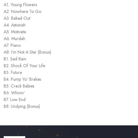
A1. Young Flowers
A2. Nowhere To Go
A3. Baked Out
A4. Astonish
A5. Motivate
A6. Murdah
A7. Piano
A8. I'm Not A Star (Bonus)
B1. Sad Rain
B2. Shock Of Your Life
B3. Future
B4. Pump Yo' Brakes
B5. Crack Babies
B6. Whinin'
B7. Low End
B8. Undying (Bonus)