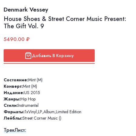
Denmark Vessey
House Shoes & Street Corner Music Present:
The Gift Vol. 9
5490.00 ₽
Добавить В Корзину
Состояние:
Mint (M)
Конверт:
Mint (M)
Издание:
US 2015
Жанры:
Hip Hop
Стили:
Instrumental
Форматы:
1xVinyl
,
LP
,
Album
,
Limited Edition
Лейблы:
Street Corner Music ()
ТрекЛист: