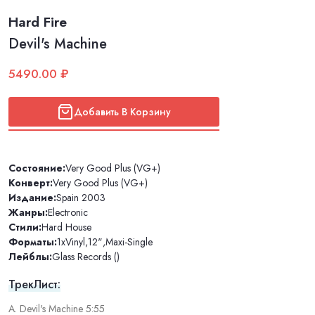
Hard Fire
Devil's Machine
5490.00 ₽
Добавить В Корзину
Состояние:
Very Good Plus (VG+)
Конверт:
Very Good Plus (VG+)
Издание:
Spain 2003
Жанры:
Electronic
Стили:
Hard House
Форматы:
1xVinyl
,
12"
,
Maxi-Single
Лейблы:
Glass Records ()
ТрекЛист:
A. Devil's Machine 5:55