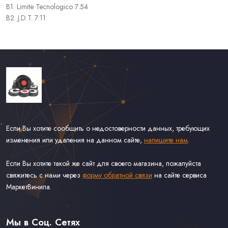
B1. Limite Tecnologico 7:54
B2. J.D.T. 7:11
Если Вы хотите сообщить о недостоверности данных, требующих
изменения или удаления на данном сайте,
напишите нам
.
Если Вы хотите такой же сайт для своего магазина, пожалуйста
свяжитесь с нами через
форму обратной связи
на сайте сервиса
МаркетВинила.
Каталог Винила, CD и Кассет
Доставка и Оплата
Мы в Соц. Сетях