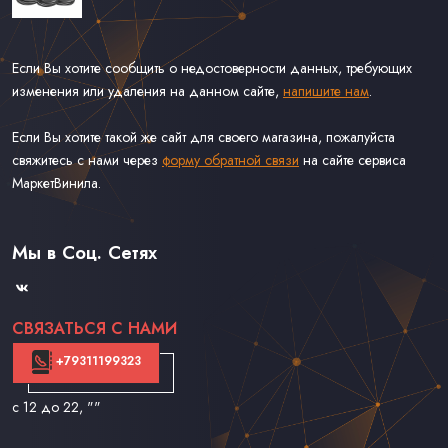
Если Вы хотите сообщить о недостоверности данных, требующих
изменения или удаления на данном сайте,
напишите нам
.
Если Вы хотите такой же сайт для своего магазина, пожалуйста
свяжитесь с нами через
форму обратной связи
на сайте сервиса
МаркетВинила.
Каталог Винила, CD и Кассет
Доставка и Оплата
Мы в Соц. Сетях
Контакты
СВЯЗАТЬСЯ С НАМИ
+79311199323
с 12 до 22
, ""