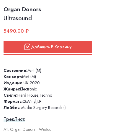
Organ Donors
Ultrasound
5490.00 ₽
Добавить В Корзину
Состояние:
Mint (M)
Конверт:
Mint (M)
Издание:
UK 2020
Жанры:
Electronic
Стили:
Hard House
,
Techno
Форматы:
2xVinyl
,
LP
Лейблы:
Audio Surgery Records ()
ТрекЛист:
A1. Organ Donors - Wasted