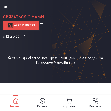
Контакты
СВЯЗАТЬСЯ С НАМИ
+79311199323
с 12 до 22
, ""
© 2026
Dj Collection
. Все Права Защищены. Сайт Создан На
Платформе
МаркетВинила
Главная
Каталог
Корзина
Контакты