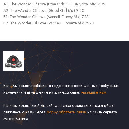
A1. The Wonder Of Love (Lovelands Full On Vocal Mix) 7:39
A2. The Wonder Of Love (Good Girl Mix) 9:20
B1. The Wonder Of Love (Vannelli Dubby Mix) 7:15
B2. The Wonder Of Love (Vannelli Corvette Mix) 6:20
Если Вы хотите сообщить о недостоверности данных, требующих
изменения или удаления на данном сайте,
напишите нам
.
Если Вы хотите такой же сайт для своего магазина, пожалуйста
свяжитесь с нами через
форму обратной связи
на сайте сервиса
МаркетВинила.