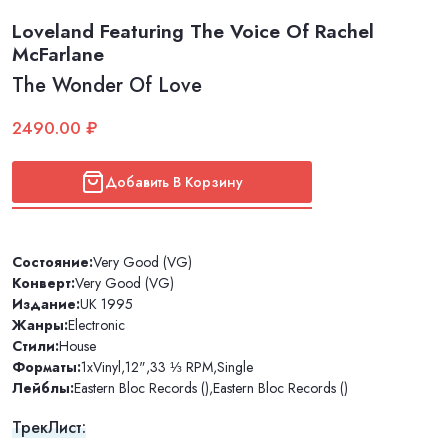
Loveland Featuring The Voice Of Rachel
McFarlane
The Wonder Of Love
2490.00 ₽
Добавить В Корзину
Состояние:
Very Good (VG)
Конверт:
Very Good (VG)
Издание:
UK 1995
Жанры:
Electronic
Стили:
House
Форматы:
1xVinyl
,
12"
,
33 ⅓ RPM
,
Single
Лейблы:
Eastern Bloc Records ()
,
Eastern Bloc Records ()
ТрекЛист: