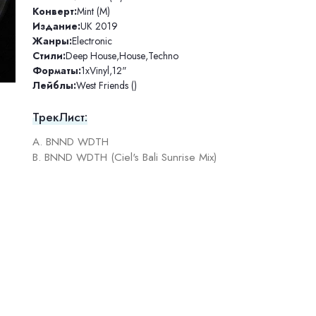
Конверт:
Mint (M)
Издание:
UK 2019
Жанры:
Electronic
Стили:
Deep House
,
House
,
Techno
Форматы:
1xVinyl
,
12"
Лейблы:
West Friends ()
ТрекЛист:
A. BNND WDTH
B. BNND WDTH (Ciel's Bali Sunrise Mix)