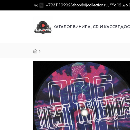
+79311199323
shop@djcollection.ru
, ""
с 12 до 
КАТАЛОГ ВИНИЛА, CD И КАССЕТ
ДОС