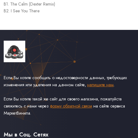
B1. The Calm (Dexter Remix)
B2. I See You There
Если Вы хотите сообщить о недостоверности данных, требующих
изменения или удаления на данном сайте,
напишите нам
.
Если Вы хотите такой же сайт для своего магазина, пожалуйста
свяжитесь с нами через
форму обратной связи
на сайте сервиса
МаркетВинила.
Каталог Винила, CD и Кассет
Доставка и Оплата
Мы в Соц. Сетях