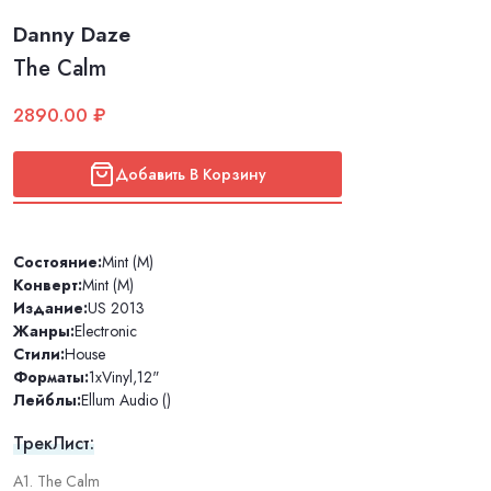
Danny Daze
The Calm
2890.00 ₽
Добавить В Корзину
Состояние:
Mint (M)
Конверт:
Mint (M)
Издание:
US 2013
Жанры:
Electronic
Стили:
House
Форматы:
1xVinyl
,
12"
Лейблы:
Ellum Audio ()
ТрекЛист:
A1. The Calm