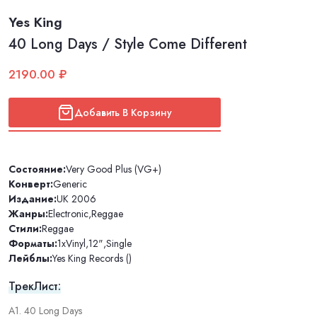
Yes King
40 Long Days / Style Come Different
2190.00 ₽
Добавить В Корзину
Состояние:
Very Good Plus (VG+)
Конверт:
Generic
Издание:
UK 2006
Жанры:
Electronic
,
Reggae
Стили:
Reggae
Форматы:
1xVinyl
,
12"
,
Single
Лейблы:
Yes King Records ()
ТрекЛист:
A1. 40 Long Days