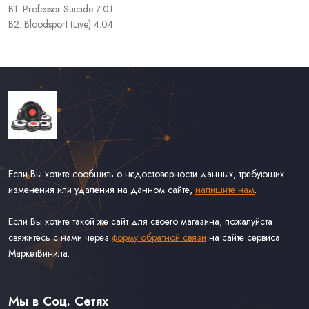
B1. Professor Suicide 7:01
B2. Bloodsport (Live) 4:04
Если Вы хотите сообщить о недостоверности данных, требующих
изменения или удаления на данном сайте,
напишите нам
.
Если Вы хотите такой же сайт для своего магазина, пожалуйста
свяжитесь с нами через
форму обратной связи
на сайте сервиса
МаркетВинила.
Каталог Винила, CD и Кассет
Доставка и Оплата
Мы в Соц. Сетях