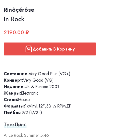
Rinôçérôse
In Rock
2190.00 ₽
Добавить В Корзину
Состояние:
Very Good Plus (VG+)
Конверт:
Very Good (VG)
Издание:
UK & Europe 2001
Жанры:
Electronic
Стили:
House
Форматы:
1xVinyl
,
12"
,
33 ⅓ RPM
,
EP
Лейблы:
V2 ()
,
V2 ()
ТрекЛист:
A. Le Rock Summer 5:46