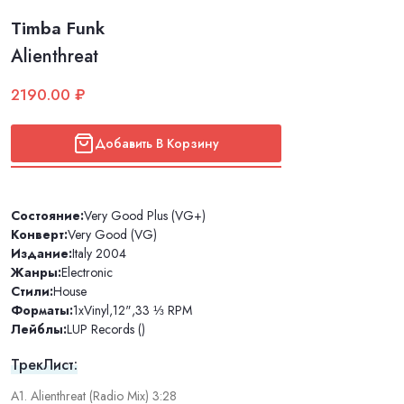
Timba Funk
Alienthreat
2190.00 ₽
Добавить В Корзину
Состояние:
Very Good Plus (VG+)
Конверт:
Very Good (VG)
Издание:
Italy 2004
Жанры:
Electronic
Стили:
House
Форматы:
1xVinyl
,
12"
,
33 ⅓ RPM
Лейблы:
LUP Records ()
ТрекЛист:
A1. Alienthreat (Radio Mix) 3:28