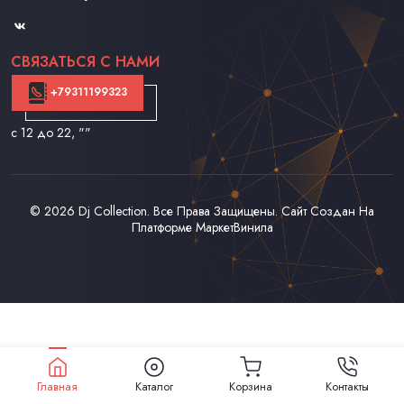
Контакты
СВЯЗАТЬСЯ С НАМИ
+79311199323
с 12 до 22
, ""
© 2026
Dj Collection
. Все Права Защищены. Сайт Создан На
Платформе
МаркетВинила
Главная
Каталог
Корзина
Контакты