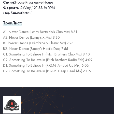
Стили:
House
,
Progressive House
Форматы:
2xVinyl
,
12"
,
33 ⅓ RPM
Лейблы:
Atlantic ()
ТрекЛист:
A1. Never Dance (Lenny Bertoldo's Club Mix) 8:31
A2. Never Dance (Lenny's X Mix) 8:30
B1. Never Dance (D'Ambrosio Classic Mix) 7:23
B2. Never Dance (Bobby's Hectic Dub) 7:55
C1. Something To Believe In (Fitch Brothers Club Mix) 8:40
C2. Something To Believe In (Fitch Brothers Radio Edit) 4:09
D1. Something To Believe In (P.Q.M. Amped Up Mix) 6:03
D2. Something To Believe In (P.Q.M. Deep Head Mix) 6:06