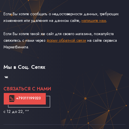
Если Вы хотите сообщить о недостоверности данных, требующих
изменения или удаления на данном сайте,
напишите нам
.
Если Вы хотите такой же сайт для своего магазина, пожалуйста
свяжитесь с нами через
форму обратной связи
на сайте сервиса
МаркетВинила.
Каталог Винила, CD и Кассет
Доставка и Оплата
Мы в Соц. Сетях
Контакты
СВЯЗАТЬСЯ С НАМИ
+79311199323
с 12 до 22
, ""