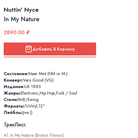
Nuttin' Nyce
In My Nature
2890.00 ₽
Добавить В Корзину
Состояние:
Near Mint (NM or M-)
Конверт:
Very Good (VG)
Издание:
UK 1993
Жанры:
Electronic
,
Hip Hop
,
Funk / Soul
Стили:
RnB/Swing
Форматы:
1xVinyl
,
12"
Лейблы:
Jive ()
ТрекЛист:
A1. In My Nature (Brixton Flavour)