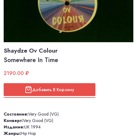
Shaydze Ov Colour
Somewhere In Time
2190.00 ₽
Добавить В Корзину
Состояние:
Very Good (VG)
Конверт:
Very Good (VG)
Издание:
UK 1994
Жанры:
Hip Hop