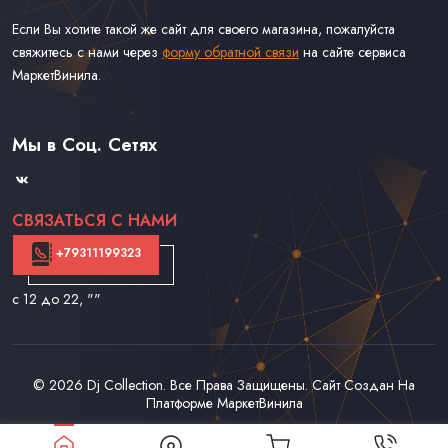
Если Вы хотите такой же сайт для своего магазина, пожалуйста
свяжитесь с нами через
форму обратной связи
на сайте сервиса
МаркетВинила.
Каталог Винила, CD и Кассет
Доставка и Оплата
Мы в Соц. Сетях
Контакты
СВЯЗАТЬСЯ С НАМИ
+79311199323
с 12 до 22
, ""
© 2026
Dj Collection
. Все Права Защищены. Сайт Создан На
Платформе
МаркетВинила