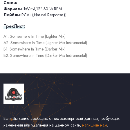
Стили:
Форматы:
1xVinyl
,
12"
,
33 ⅓ RPM
Лейблы:
RCA ()
,
Natural Response ()
ТрекЛист:
A1. Somewhere In Time (Lighter Mix)
A2. Somewhere In Time (Lighter Mix Instrumental)
B1. Somewhere In Time (Darker Mix)
B2. Somewhere In Time (Darker Mix Instrumental)
Если Вы хотите сообщить о недостоверности данных, требующих
изменения или удаления на данном сайте,
напишите нам
.