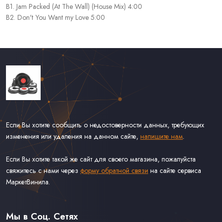
B1. Jam Packed (At The Wall) (House Mix) 4:00
B2. Don't You Want my Love 5:00
Если Вы хотите сообщить о недостоверности данных, требующих
изменения или удаления на данном сайте,
напишите нам
.
Если Вы хотите такой же сайт для своего магазина, пожалуйста
свяжитесь с нами через
форму обратной связи
на сайте сервиса
МаркетВинила.
Каталог Винила, CD и Кассет
Доставка и Оплата
Мы в Соц. Сетях