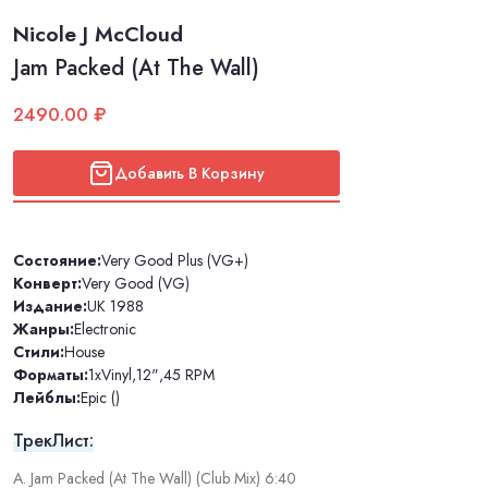
Nicole J McCloud
Jam Packed (At The Wall)
2490.00 ₽
Добавить В Корзину
Состояние:
Very Good Plus (VG+)
Конверт:
Very Good (VG)
Издание:
UK 1988
Жанры:
Electronic
Стили:
House
Форматы:
1xVinyl
,
12"
,
45 RPM
Лейблы:
Epic ()
ТрекЛист:
A. Jam Packed (At The Wall) (Club Mix) 6:40