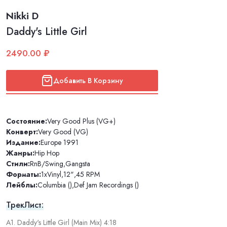
Nikki D
Daddy's Little Girl
2490.00 ₽
Добавить В Корзину
Состояние:
Very Good Plus (VG+)
Конверт:
Very Good (VG)
Издание:
Europe 1991
Жанры:
Hip Hop
Стили:
RnB/Swing
,
Gangsta
Форматы:
1xVinyl
,
12"
,
45 RPM
Лейблы:
Columbia ()
,
Def Jam Recordings ()
ТрекЛист:
A1. Daddy's Little Girl (Main Mix) 4:18