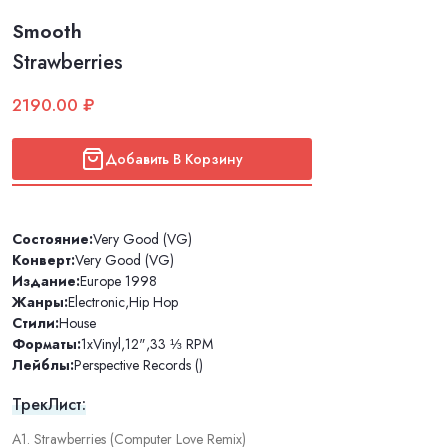
Smooth
Strawberries
2190.00 ₽
Добавить В Корзину
Состояние:
Very Good (VG)
Конверт:
Very Good (VG)
Издание:
Europe 1998
Жанры:
Electronic
,
Hip Hop
Стили:
House
Форматы:
1xVinyl
,
12"
,
33 ⅓ RPM
Лейблы:
Perspective Records ()
ТрекЛист:
A1. Strawberries (Computer Love Remix)