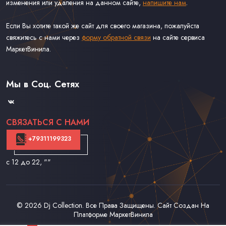
изменения или удаления на данном сайте,
напишите нам
.
Если Вы хотите такой же сайт для своего магазина, пожалуйста
свяжитесь с нами через
форму обратной связи
на сайте сервиса
МаркетВинила.
Каталог Винила, CD и Кассет
Доставка и Оплата
Мы в Соц. Сетях
Контакты
СВЯЗАТЬСЯ С НАМИ
+79311199323
с 12 до 22
, ""
© 2026
Dj Collection
. Все Права Защищены. Сайт Создан На
Платформе
МаркетВинила