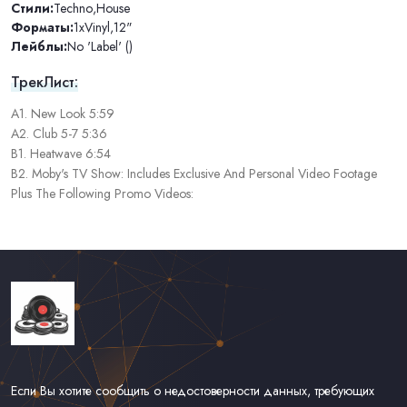
Стили:
Techno
,
House
Форматы:
1xVinyl
,
12"
Лейблы:
No 'Label' ()
ТрекЛист:
A1. New Look 5:59
A2. Club 5-7 5:36
B1. Heatwave 6:54
B2. Moby's TV Show: Includes Exclusive And Personal Video Footage
Plus The Following Promo Videos:
Если Вы хотите сообщить о недостоверности данных, требующих