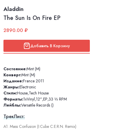
Aladdin
The Sun Is On Fire EP
2890.00 ₽
Добавить В Корзину
Состояние:
Mint (M)
Конверт:
Mint (M)
Издание:
France 2011
Жанры:
Electronic
Стили:
House
,
Tech House
Форматы:
1xVinyl
,
12"
,
EP
,
33 ⅓ RPM
Лейблы:
Versatile Records ()
ТрекЛист:
A1. Mass Confusion (I:Cube C.E.R.N. Remix)