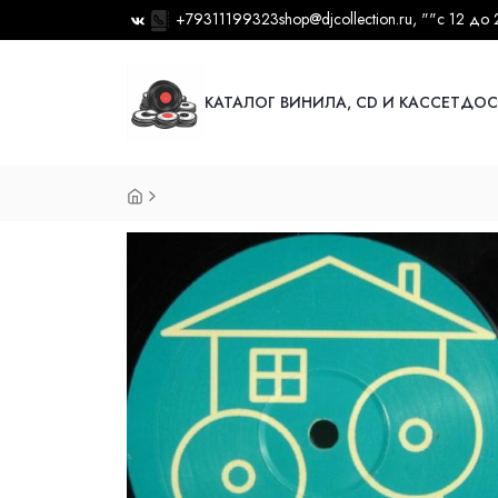
+79311199323
shop@djcollection.ru
, ""
с 12 до 
КАТАЛОГ ВИНИЛА, CD И КАССЕТ
ДОС