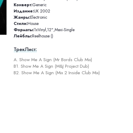
Конверт:
Generic
Издание:
UK 2002
Жанры:
Electronic
Стили:
House
Форматы:
1xVinyl
,
12"
,
Maxi-Single
Лейблы:
Reelhouse ()
ТрекЛист:
A. Show Me A Sign (Mr Bords Club Mix)
B1. Show Me A Sign (M&J Project Dub)
B2. Show Me A Sign (Mix 2 Inside Club Mix)