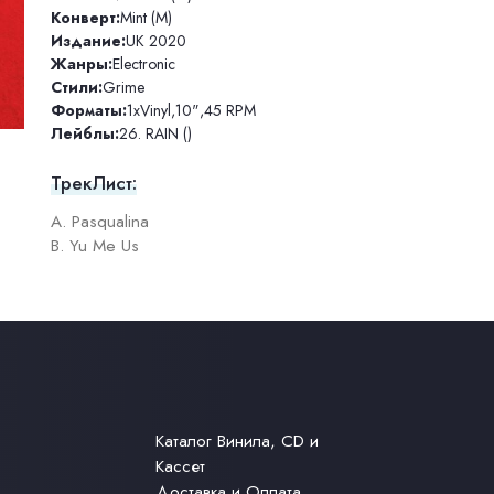
Конверт:
Mint (M)
Издание:
UK 2020
Жанры:
Electronic
Стили:
Grime
Форматы:
1xVinyl
,
10"
,
45 RPM
Лейблы:
26. RAIN ()
ТрекЛист:
A. Pasqualina
B. Yu Me Us
Каталог Винила, CD и
Кассет
Доставка и Оплата