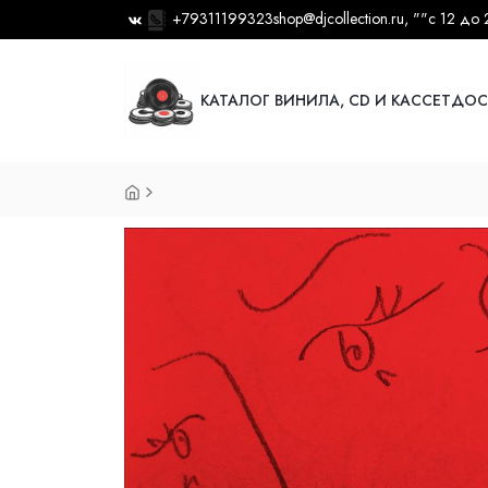
+79311199323
shop@djcollection.ru
, ""
с 12 до 
КАТАЛОГ ВИНИЛА, CD И КАССЕТ
ДОС