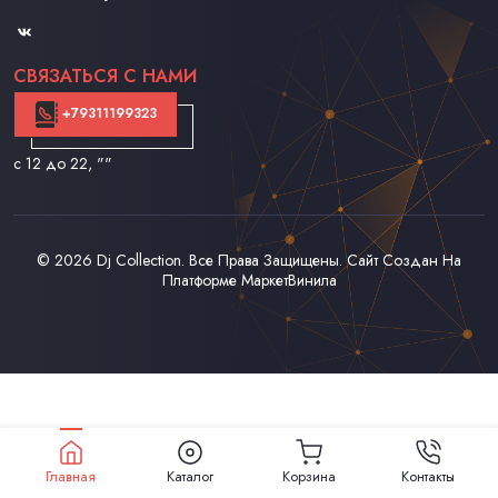
Контакты
СВЯЗАТЬСЯ С НАМИ
+79311199323
с 12 до 22
, ""
© 2026
Dj Collection
. Все Права Защищены. Сайт Создан На
Платформе
МаркетВинила
Главная
Каталог
Корзина
Контакты