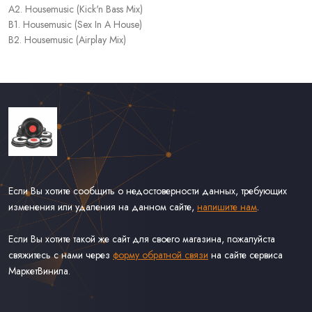
A2. Housemusic (Kick'n Bass Mix)
B1. Housemusic (Sex In A House)
B2. Housemusic (Airplay Mix)
Если Вы хотите сообщить о недостоверности данных, требующих
изменения или удаления на данном сайте,
напишите нам
.
Если Вы хотите такой же сайт для своего магазина, пожалуйста
свяжитесь с нами через
форму обратной связи
на сайте сервиса
МаркетВинила.
Каталог Винила, CD и Кассет