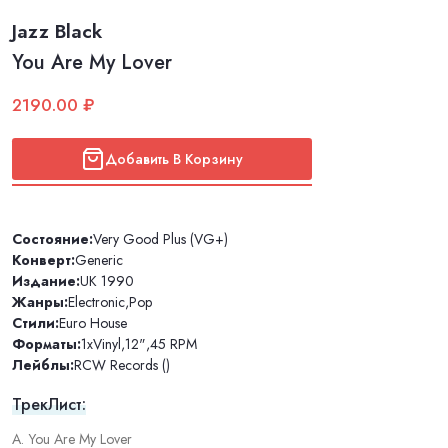
Jazz Black
You Are My Lover
2190.00 ₽
Добавить В Корзину
Состояние:
Very Good Plus (VG+)
Конверт:
Generic
Издание:
UK 1990
Жанры:
Electronic
,
Pop
Стили:
Euro House
Форматы:
1xVinyl
,
12"
,
45 RPM
Лейблы:
RCW Records ()
ТрекЛист:
A. You Are My Lover