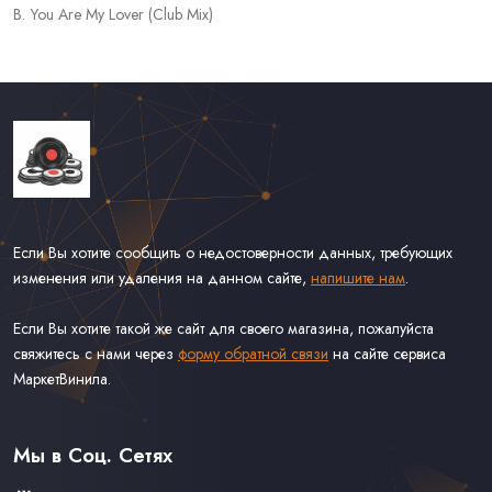
B. You Are My Lover (Club Mix)
Если Вы хотите сообщить о недостоверности данных, требующих
изменения или удаления на данном сайте,
напишите нам
.
Если Вы хотите такой же сайт для своего магазина, пожалуйста
свяжитесь с нами через
форму обратной связи
на сайте сервиса
МаркетВинила.
Каталог Винила, CD и Кассет
Доставка и Оплата
Мы в Соц. Сетях
Контакты