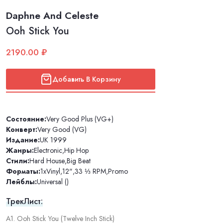
Daphne And Celeste
Ooh Stick You
2190.00 ₽
Добавить В Корзину
Состояние:
Very Good Plus (VG+)
Конверт:
Very Good (VG)
Издание:
UK 1999
Жанры:
Electronic
,
Hip Hop
Стили:
Hard House
,
Big Beat
Форматы:
1xVinyl
,
12"
,
33 ⅓ RPM
,
Promo
Лейблы:
Universal ()
ТрекЛист:
A1. Ooh Stick You (Twelve Inch Stick)