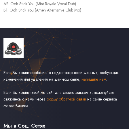
A2. Ooh Stick You (Mint Royale Vocal Dub)
B1. Ooh Stick You (Amen Alternative Club Mix)
Если Вы хотите сообщить о недостоверности данных, требующих
изменения или удаления на данном сайте,
напишите нам
.
Если Вы хотите такой же сайт для своего магазина, пожалуйста
свяжитесь с нами через
форму обратной связи
на сайте сервиса
МаркетВинила.
Каталог Винила, CD и Кассет
Доставка и Оплата
Мы в Соц. Сетях