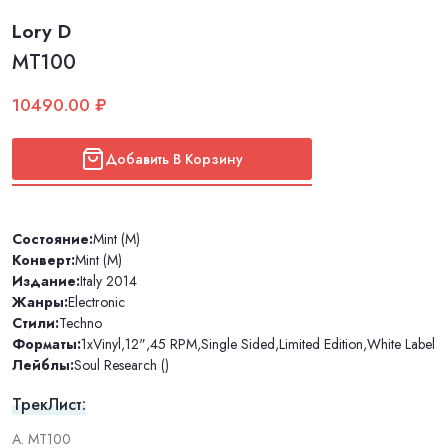
Lory D
MT100
10490.00 ₽
Добавить В Корзину
Состояние:
Mint (M)
Конверт:
Mint (M)
Издание:
Italy 2014
Жанры:
Electronic
Стили:
Techno
Форматы:
1xVinyl
,
12"
,
45 RPM
,
Single Sided
,
Limited Edition
,
White Label
Лейблы:
Soul Research ()
ТрекЛист:
A. MT100